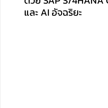
ด้วย SAP S/4HANA C
และ AI อัจฉริยะ