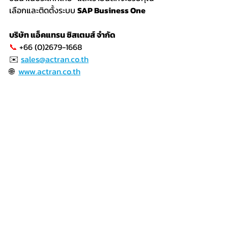
เลือกและติดตั้งระบบ 
SAP Business One
บริษัท แอ็คแทรน ซิสเตมส์ จำกัด
📞
 +66 (0)2679-1668
✉️ 
sales@actran.co.th
🌐  
www.actran.co.th
SAP Business One
โพสต์ที่คล้ายกัน
ดูทั้งหมด