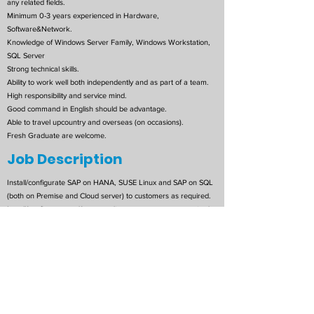
any related fields.
Minimum 0-3 years experienced in Hardware,
Software&Network.
Knowledge of Windows Server Family, Windows Workstation,
SQL Server
Strong technical skills.
Ability to work well both independently and as part of a team.
High responsibility and service mind.
Good command in English should be advantage.
Able to travel upcountry and overseas (on occasions).
Fresh Graduate are welcome.
Job Description
Install/configurate SAP on HANA, SUSE Linux and SAP on SQL
(both on Premise and Cloud server) to customers as required.
Install/configurate and/or upgrading to customers as required.
Maintenance support technical matter mainly after
implementation as requested.
Ability to self-learn and technical savvy, find more new
technologies update.
Investigate and test new Patch, summarize the effect on
program, seek for solving methods and take action in timely
manner.