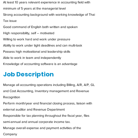
At least 10 years relevant experience in accounting field with
minimum of 5 years at the managerial level
Strong accounting background with working knowledge of Thai
Tax issue
Good command of English both written and spoken
High responsibility, self – motivated
Willing to work hard and work under pressure
Ability to work under tight deadlines and can multi-task
Possess high motivational and leadership skills
Able to work in team and independently
Knowledge of accounting software is an advantage
Job Description
Manage all accounting operations including Billing, A/R, A/P, GL
and Cost Accounting, Inventory management and Revenue
Recognition
Perform month/year end financial closing process, liaison with
external auditor and Revenue Department
Responsible for tax planning throughout the fiscal year, files
semi-annual and annual corporate income tax.
Manage overall expense and payment activities of the
Company