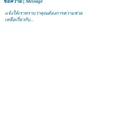
ข้อความ | Message
ส่ง
บริษัท แอ็คแทรน ซิสเตมส์
จำกัด
ชั้น 9 อาคารไทยวา ทาวเวอร์ 1 เลขที่ 21/22 ถนนสาทรใต้